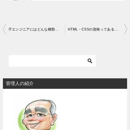
投
ITエンジニアにはどんな種類があるの？全体像を理解しよう！
HTML・CSSの資格ってある？できることとは！
稿
ナ
ビ
ゲ
ー
シ
管理人の紹介
ョ
ン