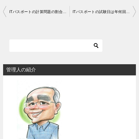
投
ITパスポートの計算問題の割合はどれくらい？捨ててもいいか検証してみた！
ITパスポートの試験日は年何回？費用はいくら？
稿
ナ
ビ
ゲ
ー
シ
管理人の紹介
ョ
ン